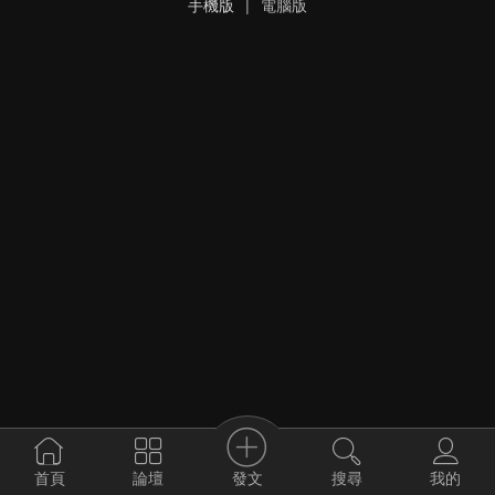
手機版
|
電腦版
發文
首頁
論壇
搜尋
我的