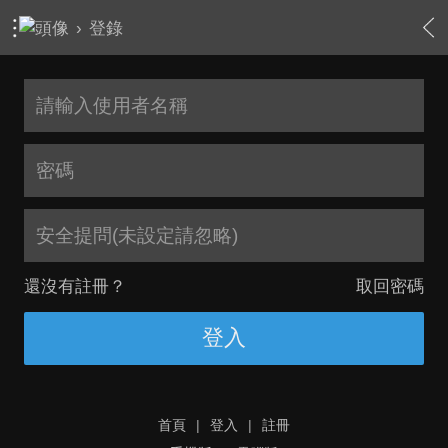
›
登錄
安全提問(未設定請忽略)
還沒有註冊？
取回密碼
登入
首頁
|
登入
|
註冊