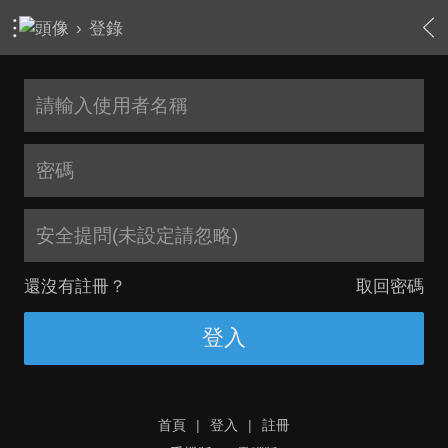
›
登錄
安全提問(未設定請忽略)
還沒有註冊？
取回密碼
登入
首頁
|
登入
|
註冊