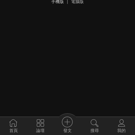
手機版
|
電腦版
發文
首頁
論壇
搜尋
我的