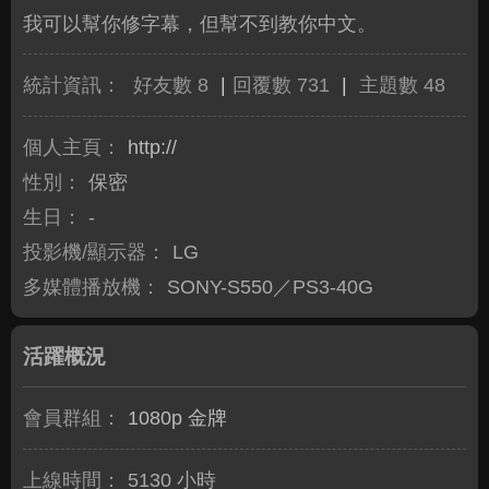
我可以幫你修字幕，但幫不到教你中文。
統計資訊：
好友數 8
|
回覆數 731
|
主題數 48
個人主頁：
http://
性別：
保密
生日：
-
投影機/顯示器：
LG
多媒體播放機：
SONY-S550／PS3-40G
活躍概況
會員群組：
1080p 金牌
上線時間：
5130 小時