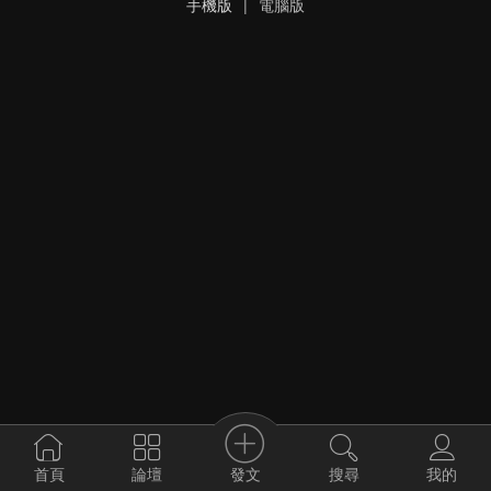
手機版
|
電腦版
發文
首頁
論壇
搜尋
我的