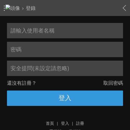
›
登錄
安全提問(未設定請忽略)
還沒有註冊？
取回密碼
登入
首頁
|
登入
|
註冊