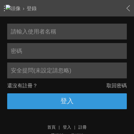
›
登錄
安全提問(未設定請忽略)
還沒有註冊？
取回密碼
登入
首頁
|
登入
|
註冊