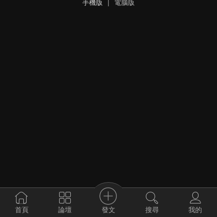
手機版
|
電腦版
發文
首頁
論壇
搜尋
我的