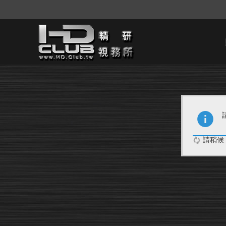
請稍候..