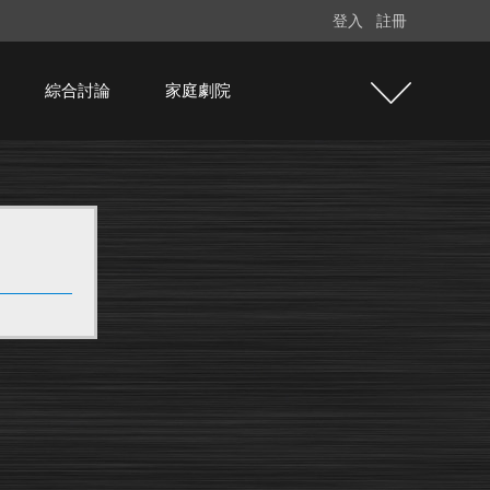
登入
註冊
綜合討論
家庭劇院