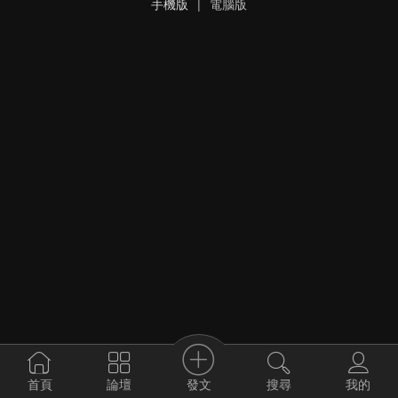
手機版
|
電腦版
發文
首頁
論壇
搜尋
我的