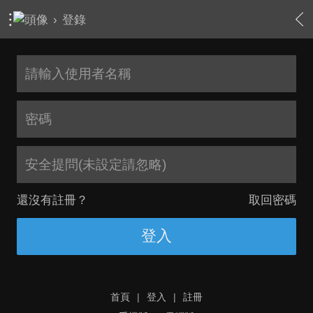
›
登錄
安全提問(未設定請忽略)
還沒有註冊？
取回密碼
登入
首頁
|
登入
|
註冊