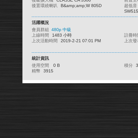
後級擴大機
CLASSE CA 5300
前置主
後置環繞喇叭
B&amp;amp;W 805D
超低音
SW51
活躍概況
會員群組
480p 中級
上線時間
1483 小時
註冊時
上次活動時間
2019-2-21 07:01 PM
上次發
統計資訊
使用空間
0 B
積分
精幣
3915