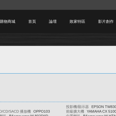
購物商城
首頁
論壇
敗家特區
影片創作
HTPC技術討論
投影機/顯示器
EPSON TW83
BD/CD/SACD 播放機
OPPO103
前級擴大機
YAMAHA CX 510