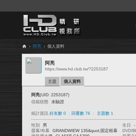
›
阿亮
›
個人資料
H
阿亮
D.
https://www.hd.club.tw/?2253187
Cl
ub
主題
個人資料
精
阿亮
(UID: 2253187)
研
信箱狀態
未驗證
視
統計資訊
好友數 0
|
回覆數 76
|
主題數 1
務
性別
男
生日
-
所
螢幕/布幕
GRANDWIEW 135&quot;固定框幕
DVD/