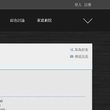
登入
註冊
綜合討論
家庭劇院
加為好友
傳送訊息
00
0