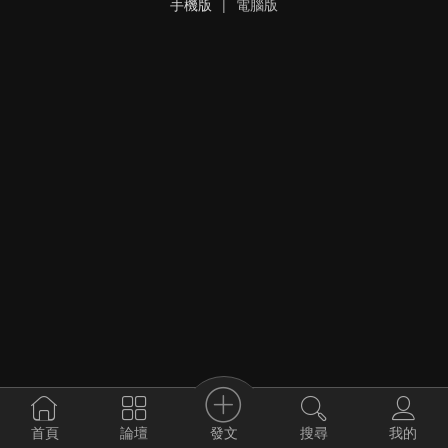
手機版
|
電腦版
發文
首頁
論壇
搜尋
我的