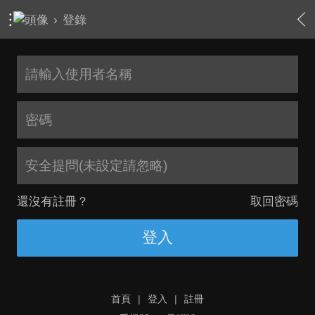
›
登錄
安全提問(未設定請忽略)
還沒有註冊？
取回密碼
登入
首頁
|
登入
|
註冊