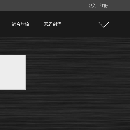
登入
註冊
綜合討論
家庭劇院