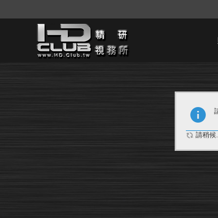
請稍候..