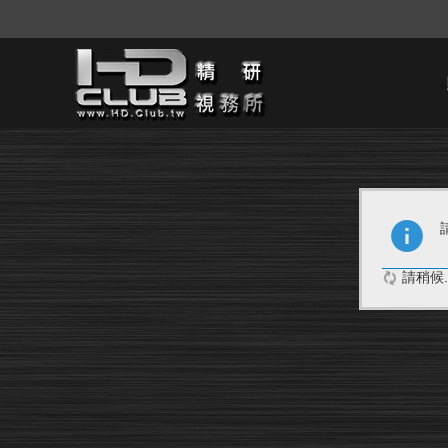
請稍候..