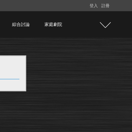
登入
註冊
綜合討論
家庭劇院