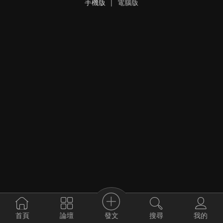
手機版
|
電腦版
發文
首頁
論壇
搜尋
我的