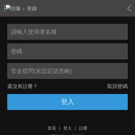
›
登錄
安全提問(未設定請忽略)
還沒有註冊？
取回密碼
登入
首頁
|
登入
|
註冊