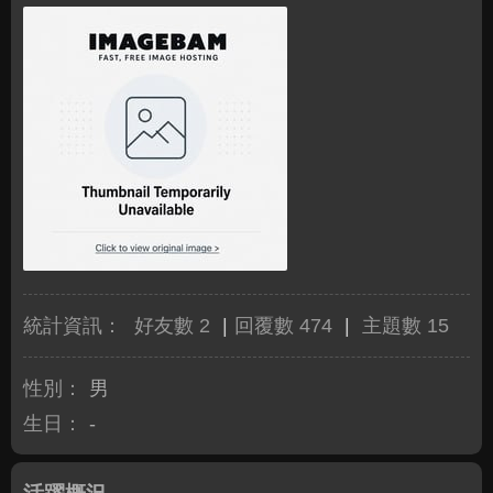
統計資訊：
好友數 2
|
回覆數 474
|
主題數 15
性別：
男
生日：
-