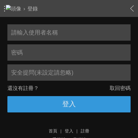
›
登錄
安全提問(未設定請忽略)
還沒有註冊？
取回密碼
登入
首頁
|
登入
|
註冊