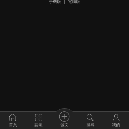
手機版
|
電腦版
發文
首頁
論壇
搜尋
我的