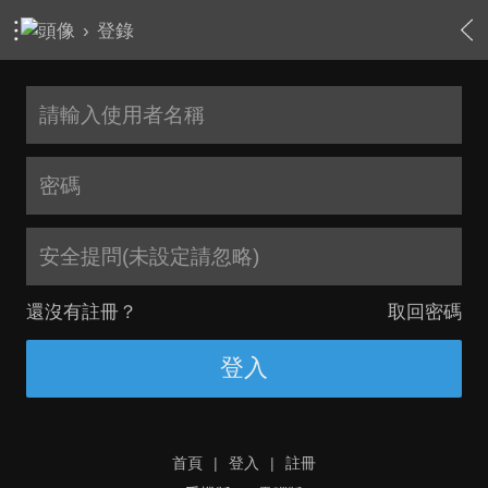
›
登錄
安全提問(未設定請忽略)
還沒有註冊？
取回密碼
登入
首頁
|
登入
|
註冊