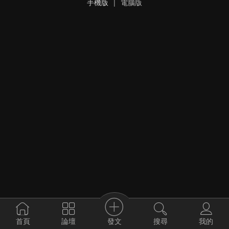
手機版
|
電腦版
發文
首頁
論壇
搜尋
我的