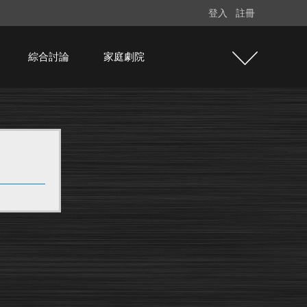
登入
註冊
綜合討論
家庭劇院