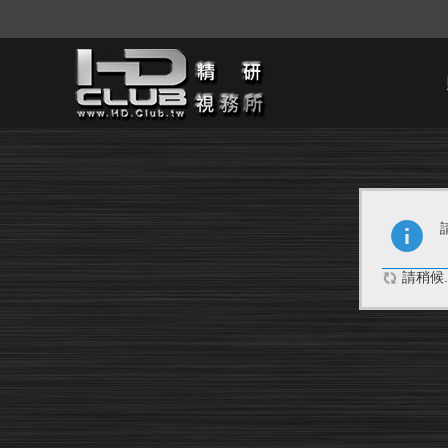
請稍候..