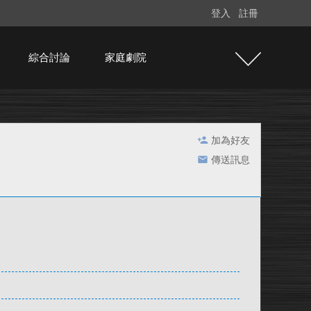
登入
註冊
綜合討論
家庭劇院
加為好友
傳送訊息