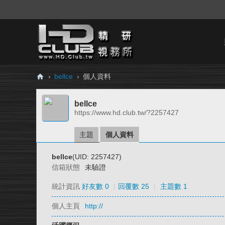
›
bellce
›
個人資料
H
bellce
D.
https://www.hd.club.tw/?2257427
Cl
ub
主題
個人資料
精
bellce
(UID: 2257427)
研
信箱狀態
未驗證
視
統計資訊
好友數 0
|
回覆數 25
|
主題數 1
務
個人主頁
http://
所