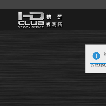
請稍候..