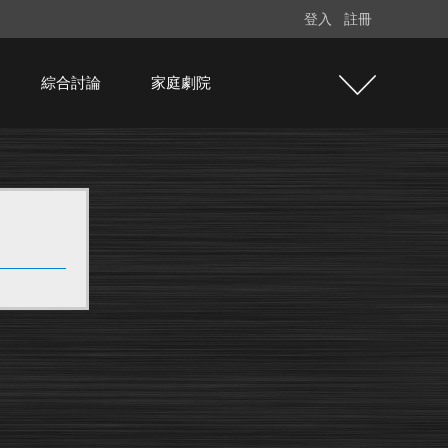
登入
註冊
綜合討論
家庭劇院