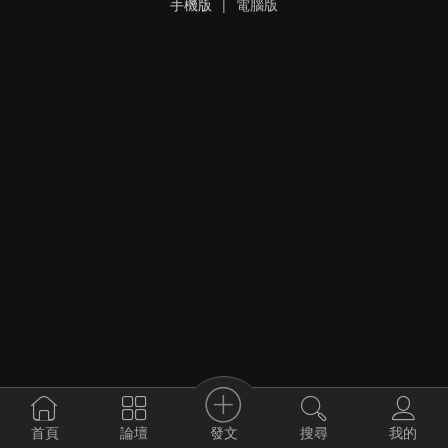
手機版
|
電腦版
發文
首頁
論壇
搜尋
我的