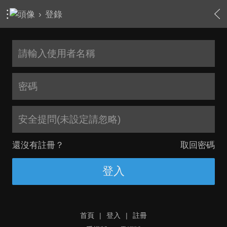
›
登錄
安全提問(未設定請忽略)
還沒有註冊？
取回密碼
登入
首頁
|
登入
|
註冊