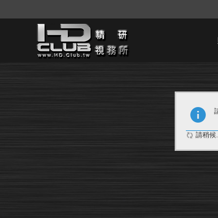
請稍候..