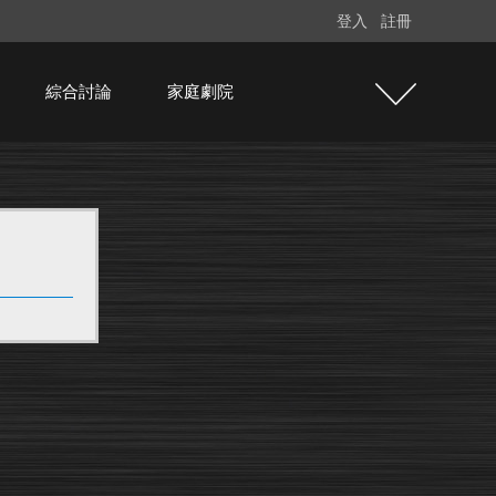
登入
註冊
綜合討論
家庭劇院