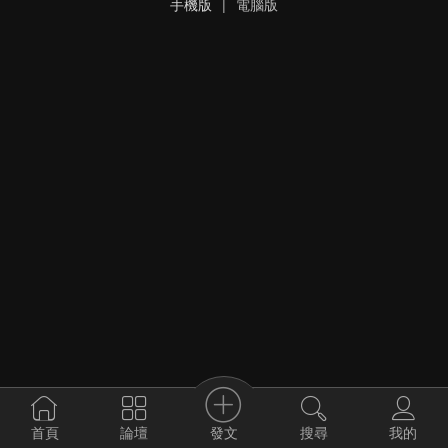
手機版
|
電腦版
發文
首頁
論壇
搜尋
我的