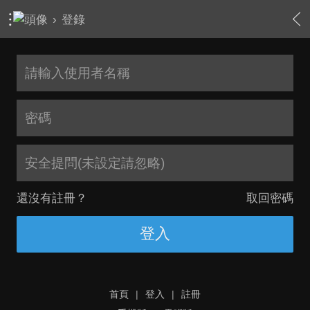
›
登錄
安全提問(未設定請忽略)
還沒有註冊？
取回密碼
登入
首頁
|
登入
|
註冊