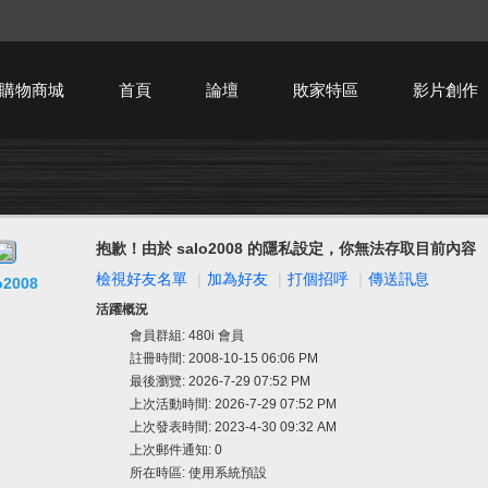
購物商城
首頁
論壇
敗家特區
影片創作
HTPC技術討論
抱歉！由於 salo2008 的隱私設定，你無法存取目前內容
檢視好友名單
|
加為好友
|
打個招呼
|
傳送訊息
o2008
活躍概況
會員群組:
480i 會員
註冊時間: 2008-10-15 06:06 PM
最後瀏覽: 2026-7-29 07:52 PM
上次活動時間: 2026-7-29 07:52 PM
上次發表時間: 2023-4-30 09:32 AM
上次郵件通知: 0
所在時區: 使用系統預設