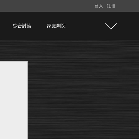
登入
註冊
綜合討論
家庭劇院