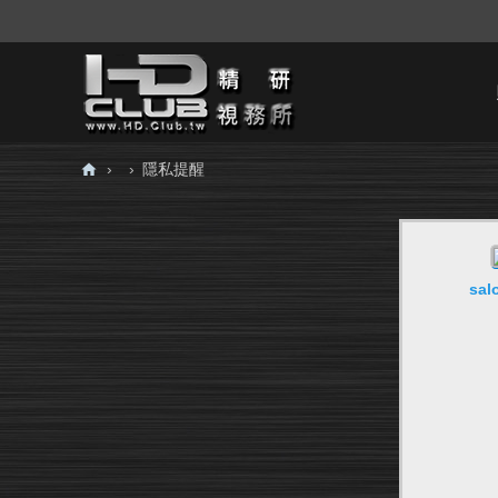
›
›
隱私提醒
H
D.
Cl
sal
ub
精
研
視
務
所