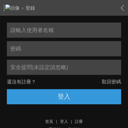
›
登錄
安全提問(未設定請忽略)
還沒有註冊？
取回密碼
登入
首頁
|
登入
|
註冊