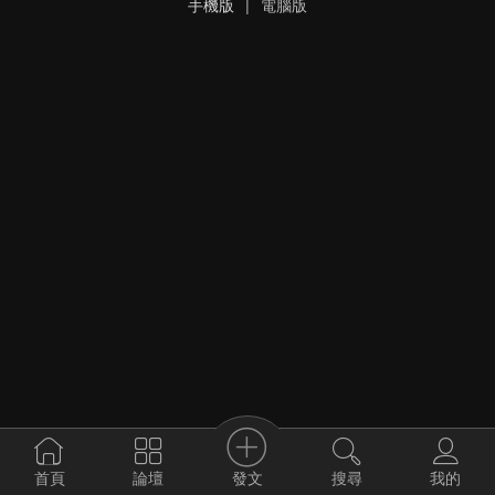
手機版
|
電腦版
發文
首頁
論壇
搜尋
我的