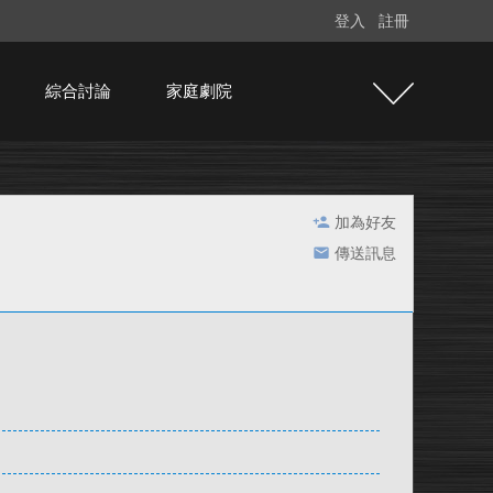
登入
註冊
綜合討論
家庭劇院
加為好友
傳送訊息