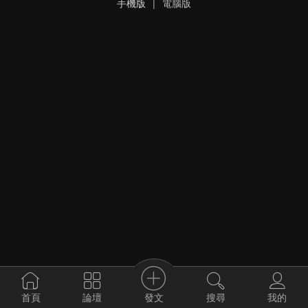
手機版
|
電腦版
發文
首頁
論壇
搜尋
我的