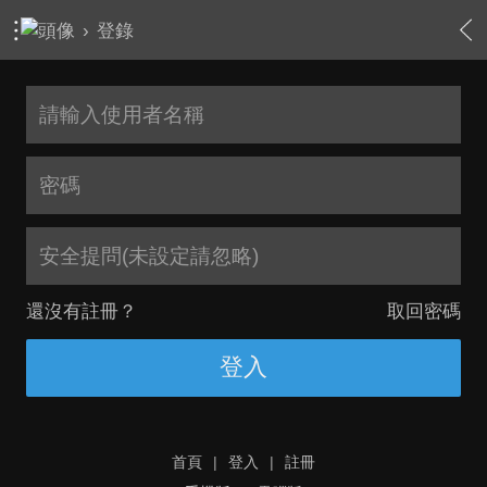
›
登錄
安全提問(未設定請忽略)
還沒有註冊？
取回密碼
登入
首頁
|
登入
|
註冊