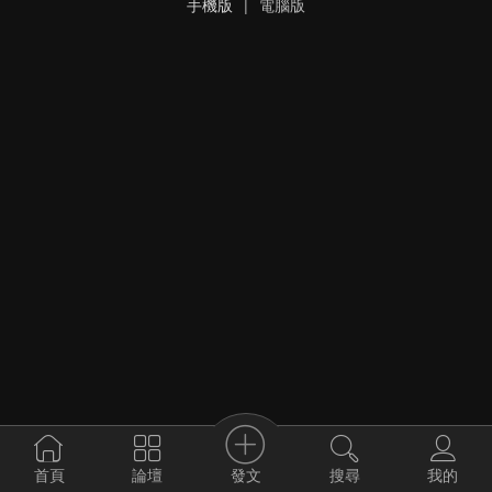
手機版
|
電腦版
發文
首頁
論壇
搜尋
我的