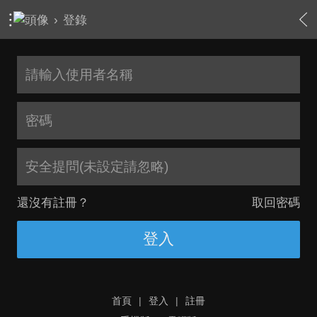
›
登錄
安全提問(未設定請忽略)
還沒有註冊？
取回密碼
登入
首頁
|
登入
|
註冊