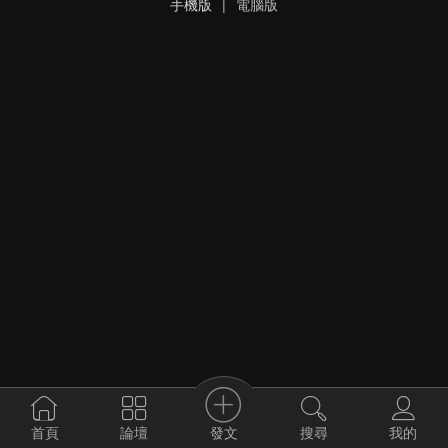
手機版
|
電腦版
發文
首頁
論壇
搜尋
我的