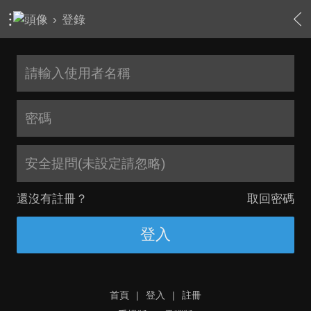
›
登錄
安全提問(未設定請忽略)
還沒有註冊？
取回密碼
登入
首頁
|
登入
|
註冊