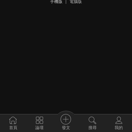
手機版
|
電腦版
發文
首頁
論壇
搜尋
我的