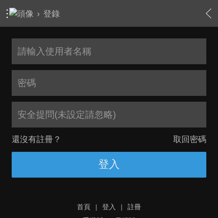
›
登錄
安全提問(未設定請忽略)
還沒有註冊？
取回密碼
登入
首頁
|
登入
|
註冊