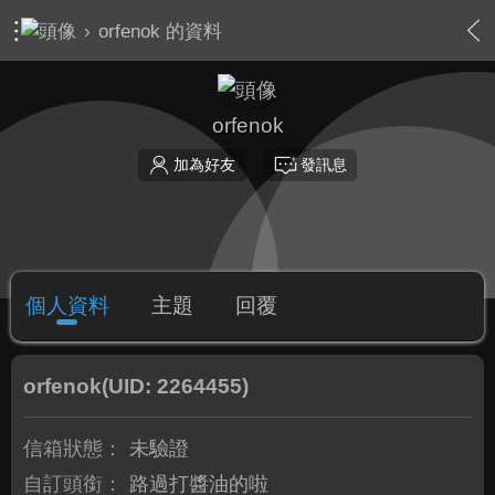
›
orfenok 的資料
orfenok
加為好友
發訊息
個人資料
主題
回覆
orfenok
(UID: 2264455)
信箱狀態：
未驗證
自訂頭銜：
路過打醬油的啦