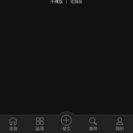
手機版
|
電腦版
發文
首頁
論壇
搜尋
我的