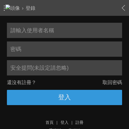
›
登錄
安全提問(未設定請忽略)
還沒有註冊？
取回密碼
登入
首頁
|
登入
|
註冊