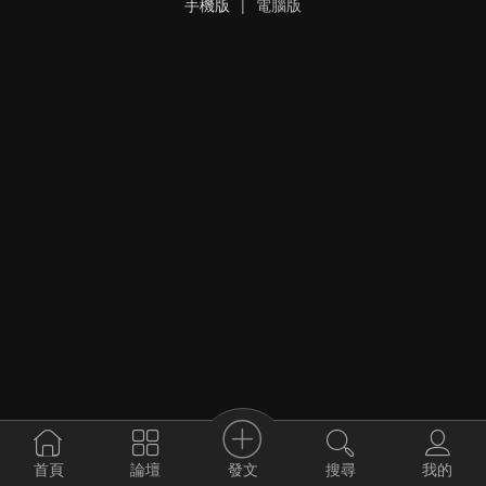
手機版
|
電腦版
發文
首頁
論壇
搜尋
我的