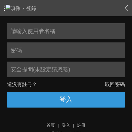
›
登錄
安全提問(未設定請忽略)
還沒有註冊？
取回密碼
登入
首頁
|
登入
|
註冊