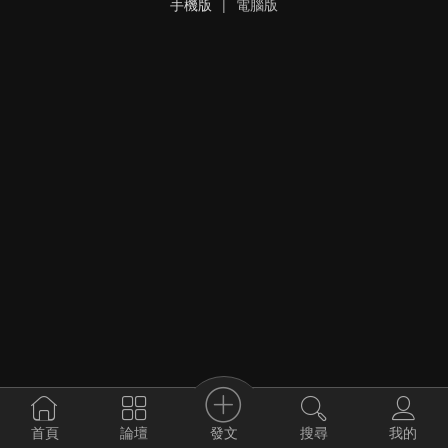
手機版
|
電腦版
發文
首頁
論壇
搜尋
我的