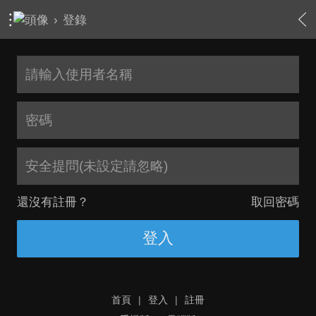
›
登錄
安全提問(未設定請忽略)
還沒有註冊？
取回密碼
登入
首頁
|
登入
|
註冊