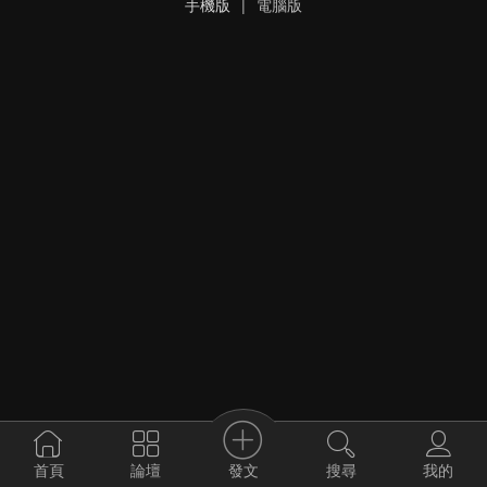
手機版
|
電腦版
發文
首頁
論壇
搜尋
我的