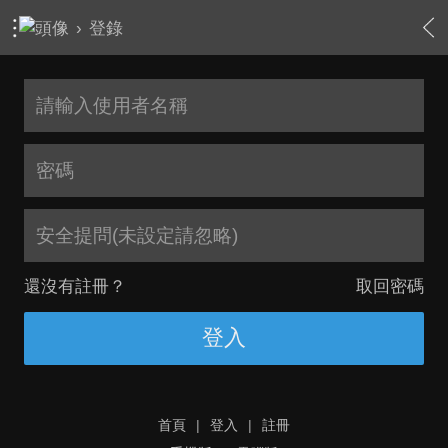
›
登錄
安全提問(未設定請忽略)
還沒有註冊？
取回密碼
登入
首頁
|
登入
|
註冊