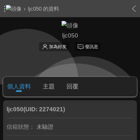
›
ljc050 的資料
ljc050
加為好友
發訊息
個人資料
主題
回覆
ljc050
(UID: 2274021)
信箱狀態：
未驗證