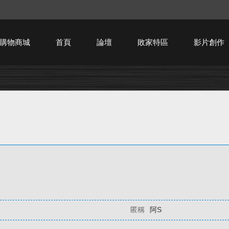
購物商城
首頁
論壇
敗家特區
影片創作
HTPC技術討論
匿稱
阿S