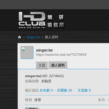
›
singer.tw
›
個人資料
H
singer.tw
D.
https://www.hd.club.tw/?2274642
Cl
ub
主題
個人資料
精
singer.tw
(UID: 2274642)
研
信箱狀態
未驗證
視
統計資訊
好友數 0
|
回覆數 45
|
主題數 0
務
性別
保密
生日
-
所