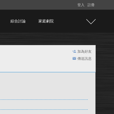
登入
註冊
綜合討論
家庭劇院
加為好友
傳送訊息