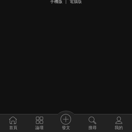
手機版
|
電腦版
發文
首頁
論壇
搜尋
我的