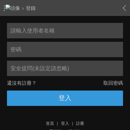
›
登錄
安全提問(未設定請忽略)
還沒有註冊？
取回密碼
登入
首頁
|
登入
|
註冊