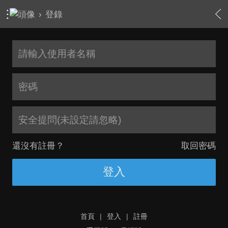
›
登錄
安全提問(未設定請忽略)
還沒有註冊？
取回密碼
登入
首頁
|
登入
|
註冊