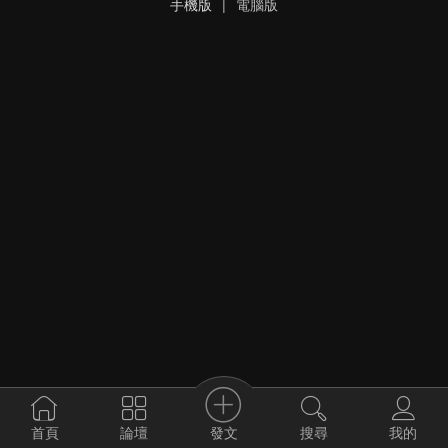
手機版
|
電腦版
發文
首頁
論壇
搜尋
我的