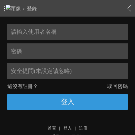
›
登錄
安全提問(未設定請忽略)
還沒有註冊？
取回密碼
登入
首頁
|
登入
|
註冊