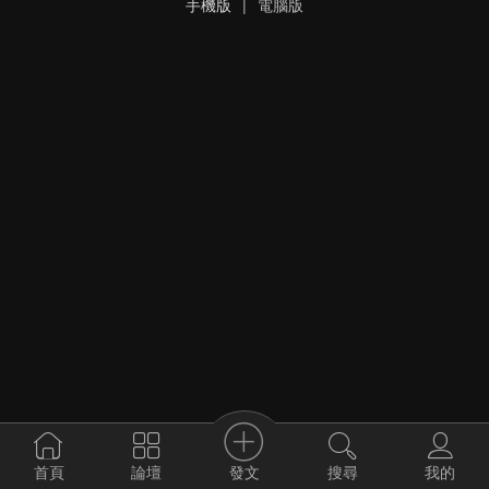
手機版
|
電腦版
發文
首頁
論壇
搜尋
我的