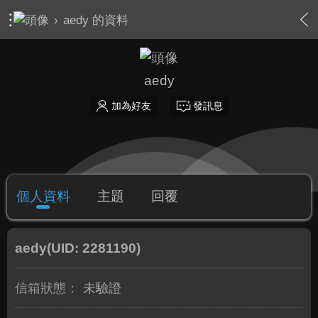
›
aedy 的資料
aedy
加為好友
發訊息
個人資料
主題
回覆
aedy
(UID: 2281190)
信箱狀態：
未驗證