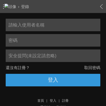
›
登錄
安全提問(未設定請忽略)
還沒有註冊？
取回密碼
登入
首頁
|
登入
|
註冊