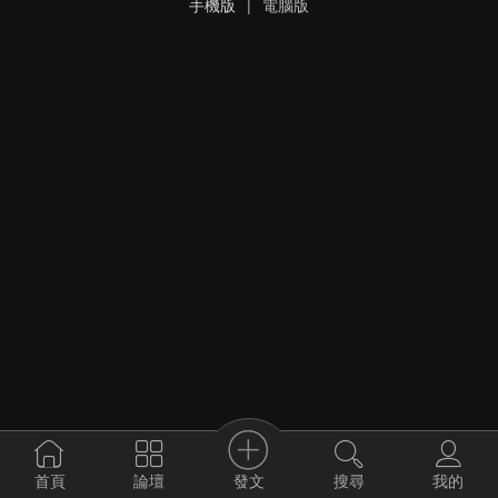
手機版
|
電腦版
發文
首頁
論壇
搜尋
我的