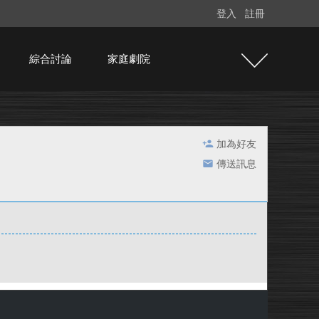
登入
註冊
綜合討論
家庭劇院
加為好友
傳送訊息