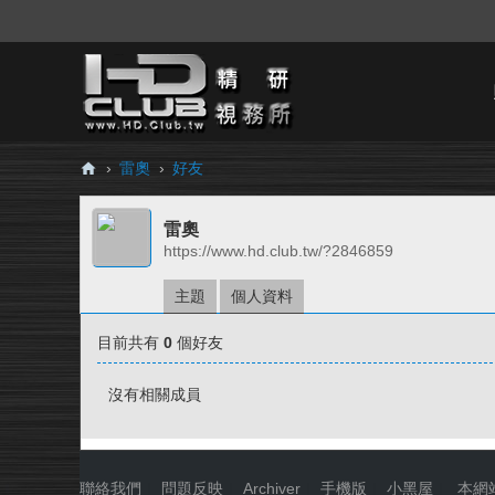
›
雷奧
›
好友
H
雷奧
D.
https://www.hd.club.tw/?2846859
Cl
ub
主題
個人資料
精
目前共有
0
個好友
研
視
沒有相關成員
務
所
聯絡我們
|
問題反映
|
Archiver
|
手機版
|
小黑屋
|
本網