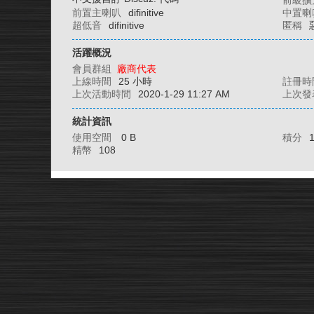
前級擴
前置主喇叭
difinitive
中置喇
超低音
difinitive
匿稱
活躍概況
會員群組
廠商代表
上線時間
25 小時
註冊時
上次活動時間
2020-1-29 11:27 AM
上次發
統計資訊
使用空間
0 B
積分
精幣
108