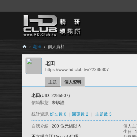
›
老田
›
個人資料
H
老田
D.
https://www.hd.club.tw/?2285807
Cl
ub
主題
個人資料
精
老田
(UID: 2285807)
研
信箱狀態
未驗證
視
統計資訊
好友數 0
|
回覆數 2
|
主題數 3
務
自我介紹
200 位元組以內
個人主
所
生日
不支援自訂 Discuz! 代碼