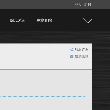
登入
註冊
綜合討論
家庭劇院
加為好友
傳送訊息