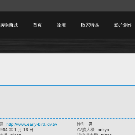
購物商城
首頁
論壇
敗家特區
影片創作
HTPC技術討論
頁
http://www.early-bird.idv.tw
性別
男
1964 年 1 月 16 日
AV擴大機
onkyo