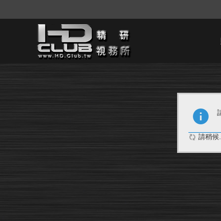
請稍候..