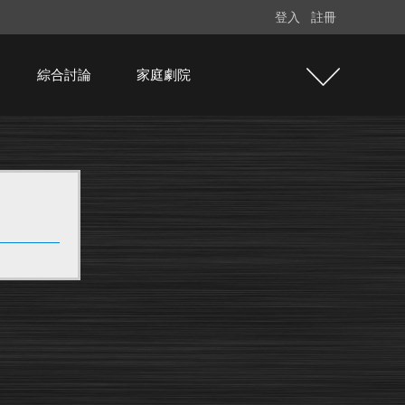
登入
註冊
綜合討論
家庭劇院