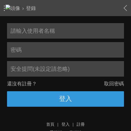
›
登錄
安全提問(未設定請忽略)
還沒有註冊？
取回密碼
登入
首頁
|
登入
|
註冊