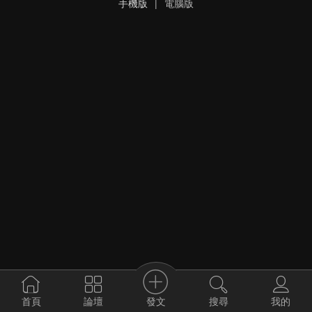
手機版
|
電腦版
發文
首頁
論壇
搜尋
我的