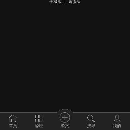
手機版
|
電腦版
發文
首頁
論壇
搜尋
我的