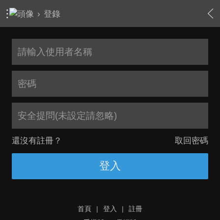
›
登錄
安全提問(未設定請忽略)
還沒有註冊？
取回密碼
登入
首頁
|
登入
|
註冊