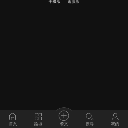
手機版
|
電腦版
發文
首頁
論壇
搜尋
我的