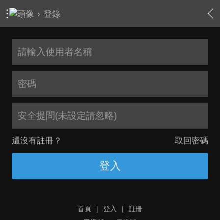
›
登錄
安全提問(未設定請忽略)
還沒有註冊？
取回密碼
登入
首頁
|
登入
|
註冊