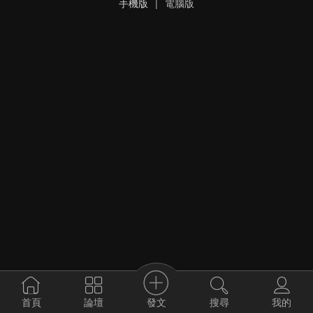
手機版
|
電腦版
發文
首頁
論壇
搜尋
我的