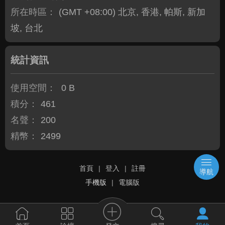
所在時區：
(GMT +08:00) 北京, 香港, 帕斯, 新加
坡, 台北
統計資訊
使用空間：
0 B
積分：
461
名聲：
200
精幣：
2499
首頁
|
登入
|
註冊
導航
手機版
|
電腦版