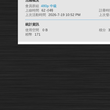
活躍概況
會員群組
480p 中級
上線時間
62 小時
註冊時
上次活動時間
2026-7-19 10:52 PM
上次發
統計資訊
使用空間
0 B
積分
精幣
171