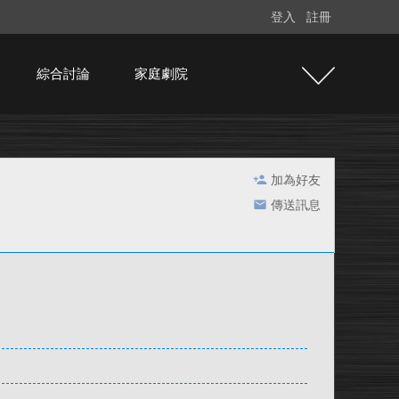
登入
註冊
綜合討論
家庭劇院
加為好友
傳送訊息