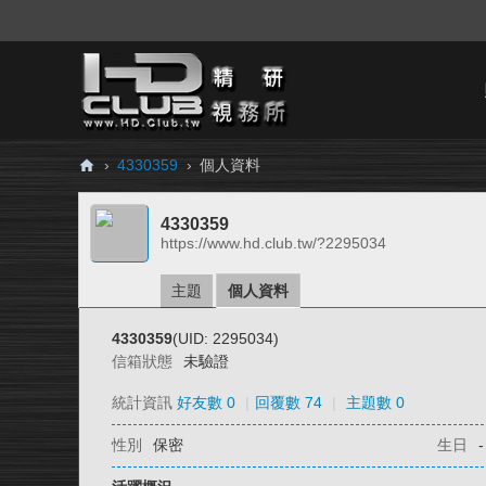
›
4330359
›
個人資料
H
4330359
D.
https://www.hd.club.tw/?2295034
Cl
ub
主題
個人資料
精
4330359
(UID: 2295034)
研
信箱狀態
未驗證
視
統計資訊
好友數 0
|
回覆數 74
|
主題數 0
務
性別
保密
生日
-
所