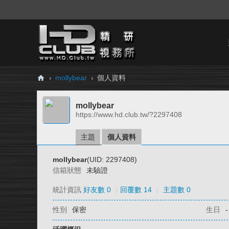
›
mollybear
›
個人資料
H
mollybear
D.
https://www.hd.club.tw/?2297408
Cl
ub
主題
個人資料
精
mollybear
(UID: 2297408)
研
信箱狀態
未驗證
視
統計資訊
好友數 0
|
回覆數 14
|
主題數 0
務
性別
保密
生日
-
所