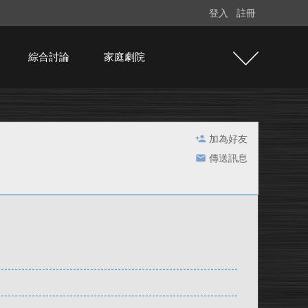
登入
註冊
綜合討論
家庭劇院
加為好友
傳送訊息